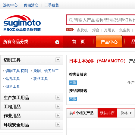
选购中心
|
促销清仓
|
二手租售
请输入产品名称/型号/品牌/订购
点胶机
|
焊台
|
万用表
|
集尘机
|
所有商品分类
首 页
产品中心
切削工具
日本山本光学（YAMAMOTO）
产
•
切削工具 切削
•
旋削、铣刀加工
按类目筛选
材料
•
钻孔工具
工具
•
攻丝工具
不限
生产
•
倒角工具
按品牌筛选
生产加工用品
不限
工程用品
共
0
个相关产品
默认排序
价格
作业用品
环境安全用品